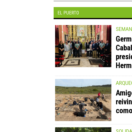
EL PUERTO
SEMAN
Germ
Cabal
presi
Herma
ARQUE
Amigo
reivi
como 
SOLID