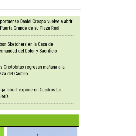
 portuense Daniel Crespo vuelve a abrir
 Puerta Grande de su Plaza Real
ban Sketchers en la Casa de
rmandad del Dolor y Sacrificio
s Cristobitas regresan mañana a la
aza del Castillo
ONCESTO
 Torneo 3 x 3 Urbaluz Red Devils en
rja Isbert expone en Cuadros La
lería
gelita Alta