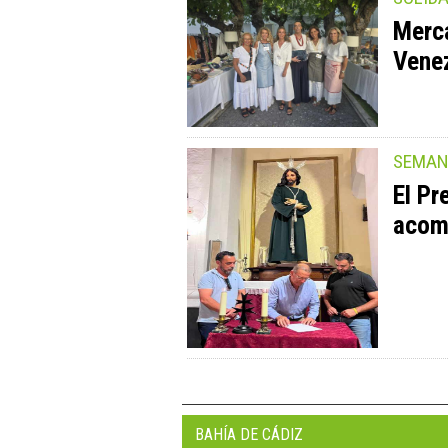
Merca
Venez
SEMAN
El Pr
acom
BAHÍA DE CÁDIZ