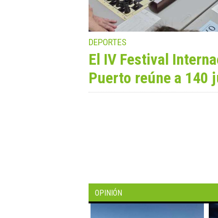
HOSTELERÍA
 Ciudad de El
El Puerto suma una 
con la apertura de la
OPINIÓN