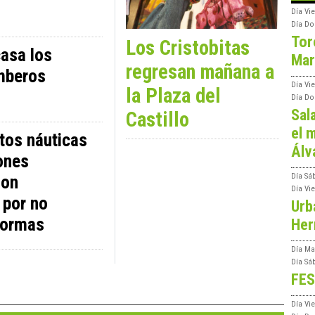
Día
Vie
Día
Do
Tor
Los Cristobitas
asa los
Mar
regresan mañana a
mberos
Día
Vi
la Plaza del
Día
Do
Sal
Castillo
el m
tos náuticas
Álv
ones
Día
Sá
son
Día
Vi
 por no
Urb
normas
Her
Día
Ma
Día
Sá
FES
Día
Vi