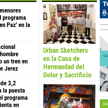
 menores
el programa
en Paz' en la
acional
Urban Sketchers
n hombre
en la Casa de
o un tren en
Hermandad del
de Jerez
Dolor y Sacrificio
ede 3,2
a la puesta
el programa
ienta en
AG