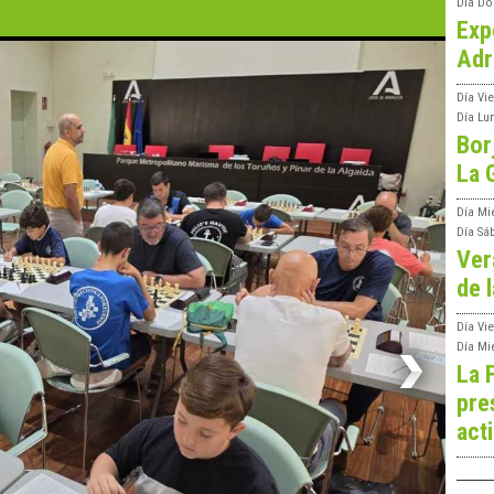
Día
Do
Exp
Adr
Día
Vi
Día
Lu
Bor
La 
Día
Mi
Día
Sá
Ver
de l
Día
Vie
Día
Mi
La 
pre
act