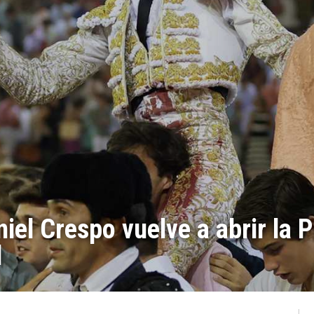
iel Crespo vuelve a abrir la 
l