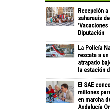
Recepción a
saharauis d
'Vacaciones 
Diputación
La Policía N
rescata a u
atrapado baj
la estación 
El SAE conc
millones par
en marcha d
Andalucía Or