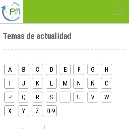
Temas de actualidad
A
B
C
D
E
F
G
H
I
J
K
L
M
N
Ñ
O
P
Q
R
S
T
U
V
W
X
Y
Z
0-9