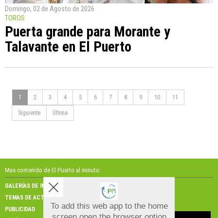
Domingo, 02 de Agosto de 2026
TOROS
Puerta grande para Morante y
Talavante en El Puerto
1
2
3
4
5
6
7
8
9
10
11
Siguiente
Última
Mas contenido de El Puerto al minuto:
GALERÍAS DE IMÁGENES
GALERÍAS DE VÍDEOS
TEMAS DE ACTUALIDAD
NOSOTROS
To add this web app to the home
PUBLICIDAD
CONTACTO
screen open the browser option