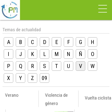
Temas de actualidad
A
B
C
D
E
F
G
H
I
J
K
L
M
N
Ñ
O
P
Q
R
S
T
U
V
W
X
Y
Z
09
Verano
Violencia de
Vuelta ciclista
género