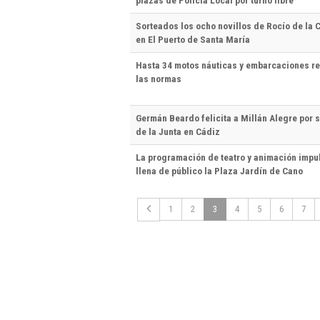
plazas de Policía Local por turno libre
Sorteados los ocho novillos de Rocío de la C
en El Puerto de Santa María
Hasta 34 motos náuticas y embarcaciones re
las normas
Germán Beardo felicita a Millán Alegre por 
de la Junta en Cádiz
La programación de teatro y animación impu
llena de público la Plaza Jardín de Cano
1
2
3
4
5
6
7