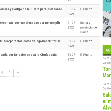
2026
ámara y Cortijo de la Sierra para esta tarde
31-07-
El Puerto
2026
creativas son sancionadas por no cumplir
31-07-
Bahía y
2026
provincia de
Cádiz
su incorporación como delegado territorial
30-07-
El Puerto
2026
AG
lsada por Relaciones con la Ciudadanía
30-07-
El Puerto
Día
Vie
2026
Día
Do
Tor
8
Mar
Día
Vi
Día
Do
Sal
el m
Álv