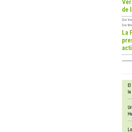
Ver
de l
Día
Vie
Día
Mi
La 
pre
act
El
la
Ur
He
Lo