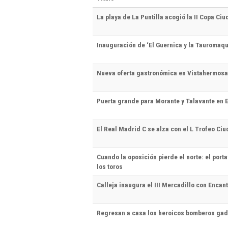
La playa de La Puntilla acogió la II Copa Ciu
Inauguración de ‘El Guernica y la Tauromaquia
Nueva oferta gastronómica en Vistahermosa:
Puerta grande para Morante y Talavante en E
El Real Madrid C se alza con el L Trofeo Ciu
Cuando la oposición pierde el norte: el port
los toros
Calleja inaugura el III Mercadillo con Enca
Regresan a casa los heroicos bomberos gad