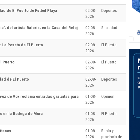
dad de El Puerto de Fútbol Playa
02-08-
Deportes
2026
’, del artista Balcris, en la Casa del Reloj
02-08-
Sociedad
2026
 La Peseta de El Puerto
02-08-
El Puerto
2026
l Puerto
02-08-
El Puerto
2026
dad de El Puerto
02-08-
Deportes
2026
avoz de Vox reclama entradas gratuitas para
01-08-
Opinión
2026
nto en la Bodega de Mora
01-08-
El Puerto
2026
itanos
01-08-
Bahía y
2026
provincia de