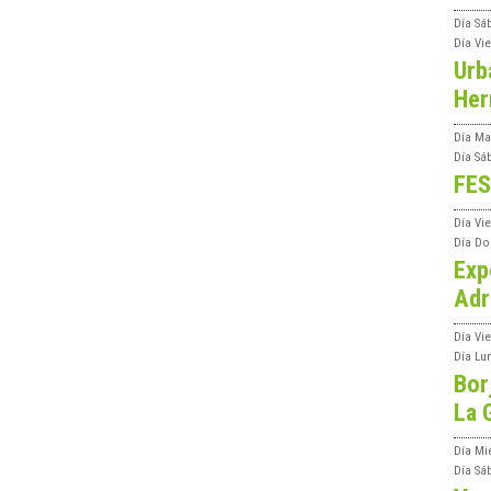
Día
Sá
Día
Vi
Urb
Her
Día
Ma
Día
Sá
FES
Día
Vi
Día
Do
Exp
Adr
Día
Vi
Día
Lu
Bor
La 
Día
Mi
Día
Sá