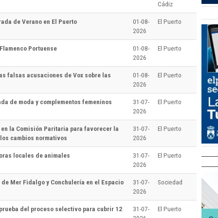
Cádiz
rada de Verano en El Puerto
01-08-
El Puerto
2026
 Flamenco Portuense
01-08-
El Puerto
2026
as falsas acusaciones de Vox sobre las
01-08-
El Puerto
2026
enda de moda y complementos femeninos
31-07-
El Puerto
2026
en la Comisión Paritaria para favorecer la
31-07-
El Puerto
r los cambios normativos
2026
toras locales de animales
31-07-
El Puerto
2026
’ de Mer Fidalgo y Conchulería en el Espacio
31-07-
Sociedad
2026
prueba del proceso selectivo para cubrir 12
31-07-
El Puerto