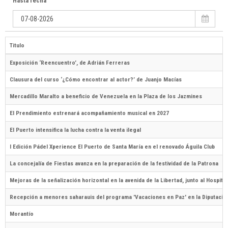
Hasta fecha
Titulo
Exposición ‘Reencuentro’, de Adrián Ferreras
Clausura del curso ‘¿Cómo encontrar al actor?’ de Juanjo Macías
Mercadillo Maralto a beneficio de Venezuela en la Plaza de los Jazmines
El Prendimiento estrenará acompañamiento musical en 2027
El Puerto intensifica la lucha contra la venta ilegal
I Edición Pádel Xperience El Puerto de Santa María en el renovado Águila Club
La concejalía de Fiestas avanza en la preparación de la festividad de la Patrona
Mejoras de la señalización horizontal en la avenida de la Libertad, junto al Hospita
Recepción a menores saharauis del programa 'Vacaciones en Paz' en la Diputació
Morantío