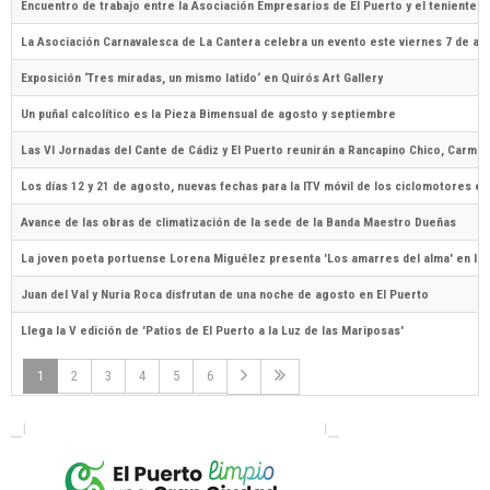
Encuentro de trabajo entre la Asociación Empresarios de El Puerto y el teniente d
La Asociación Carnavalesca de La Cantera celebra un evento este viernes 7 de ag
Exposición ‘Tres miradas, un mismo latido‘ en Quirós Art Gallery
Un puñal calcolítico es la Pieza Bimensual de agosto y septiembre
Las VI Jornadas del Cante de Cádiz y El Puerto reunirán a Rancapino Chico, Carmen 
Los días 12 y 21 de agosto, nuevas fechas para la ITV móvil de los ciclomotores en
Avance de las obras de climatización de la sede de la Banda Maestro Dueñas
La joven poeta portuense Lorena Miguélez presenta 'Los amarres del alma' en la 
Juan del Val y Nuria Roca disfrutan de una noche de agosto en El Puerto
Llega la V edición de 'Patios de El Puerto a la Luz de las Mariposas'
1
2
3
4
5
6