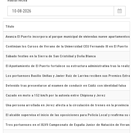
Hasta fecha
Titulo
Avanza El Puerto incorpora al parque municipal de viviendas nueve apartamentos e
Continúan los Cursos de Verano de la Universidad CEU Fernando III en El Puerto
Sábado festivo en la Sierra de San Cristóbal y Doña Blanca
El Ayuntamiento de El Puerto fortalece su estructura administrativa tras la reali
Los portuenses Basilio Uviñas y Javier Ruiz de Larriva reciben sus Premios Extrao
Detenido tras presentarse al examen de conducir en Cádiz con identidad falsa
Cazado en moto a 152 km/h por la autovía entre Chipiona y Jerez
Una persona arrollada en Jerez afecta a la circulación de trenes en la provincia
El alcalde supervisa el inicio de las oposiciones para Policía Local y reafirma su c
Tres portuenses en el XLVII Campeonato de España Junior de Natación de Verano