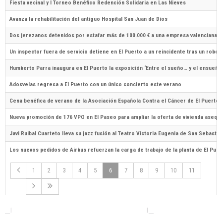
Fiesta vecinal y I Torneo Benéfico Redención Solidaria en Las Nieves
Avanza la rehabilitación del antiguo Hospital San Juan de Dios
Dos jerezanos detenidos por estafar más de 100.000 € a una empresa valenciana m
Un inspector fuera de servicio detiene en El Puerto a un reincidente tras un robo 
Humberto Parra inaugura en El Puerto la exposición ‘Entre el sueño… y el ensueño
Adosvelas regresa a El Puerto con un único concierto este verano
Cena benéfica de verano de la Asociación Española Contra el Cáncer de El Puerto
Nueva promoción de 176 VPO en El Paseo para ampliar la oferta de vivienda asequi
Javi Ruibal Cuarteto lleva su jazz fusión al Teatro Victoria Eugenia de San Sebastiá
Los nuevos pedidos de Airbus refuerzan la carga de trabajo de la planta de El Pue
1
2
3
4
5
6
7
8
9
10
11