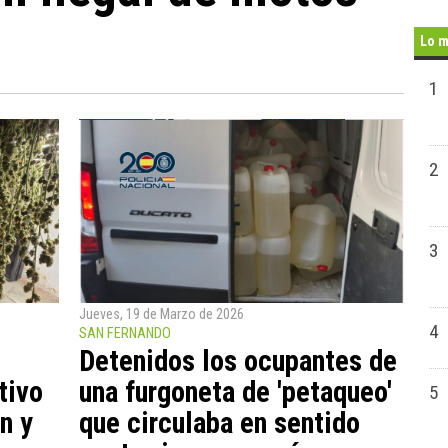
Lo m
1
2
3
Jueves, 19 de Marzo de 2026
4
SAN FERNANDO
Detenidos los ocupantes de
tivo
una furgoneta de 'petaqueo'
5
n y
que circulaba en sentido