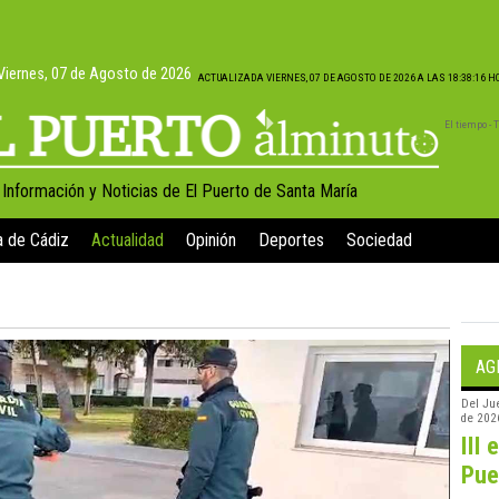
Viernes, 07 de Agosto de 2026
ACTUALIZADA VIERNES, 07 DE AGOSTO DE 2026 A LAS 18:38:16 
El tiempo -
, Información y Noticias de El Puerto de Santa María
a de Cádiz
Actualidad
Opinión
Deportes
Sociedad
AG
Del
Ju
de 202
III 
Pue