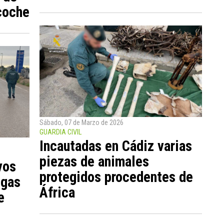
 coche
Sábado, 07 de Marzo de 2026
GUARDIA CIVIL
Incautadas en Cádiz varias
piezas de animales
vos
protegidos procedentes de
ogas
África
e