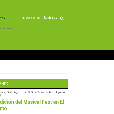
Iniciar sesión
Regístrate
HORAS
 Tutiempo.net
ENDA
eves, 06 de Agosto de 2026
al
Viernes, 07 de Agosto
6
edición del Musical Fest en El
rto