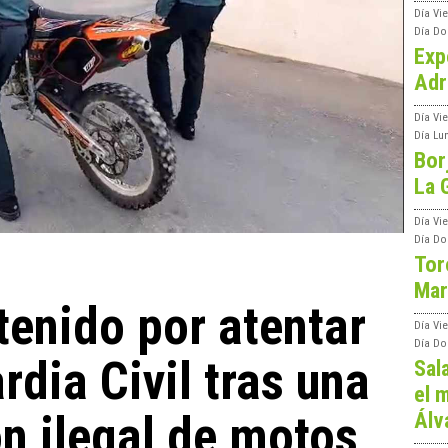
Día
Vi
Día
Do
Exp
Adr
Día
Vi
Día
Lu
Bor
La 
Día
Vie
Día
Do
Tor
Mar
enido por atentar
Día
Vi
Día
Do
rdia Civil tras una
Sal
el m
n ilegal de motos
Álv