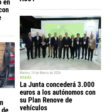
o en
con
e
Martes, 10 de Marzo de 2026
AYUDAS
La Junta concederá 3.000
euros a los autónomos con
su Plan Renove de
on
vehículos
 de