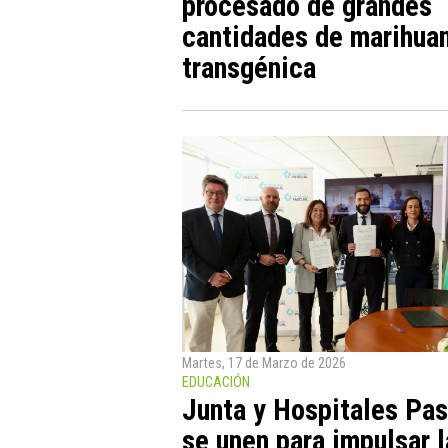
procesado de grandes
cantidades de marihua
transgénica
Martes, 17 de Marzo de 2026
EDUCACIÓN
Junta y Hospitales Pas
se unen para impulsar l