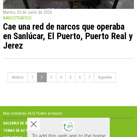
Martes, 02 de Junio de 2026
NARCOTRÁFICO
Cae una red de narcos que operaba
en Sanlúcar, El Puerto, Puerto Real y
Jerez
Anterior
1
2
3
4
5
6
7
Siguiente
Mas contenido de El Puerto al minuto:
GALERÍAS DE IMÁGENES
GALERÍAS DE VÍDEOS
TEMAS DE ACTUALIDAD
NOSOTROS
To add this web app to the home