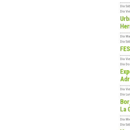
Día
Sá
Día
Vi
Urb
Her
Día
Ma
Día
Sá
FES
Día
Vi
Día
Do
Exp
Adr
Día
Vi
Día
Lu
Bor
La 
Día
Mi
Día
Sá