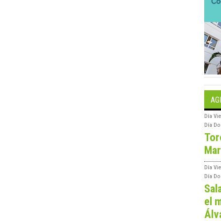
AG
Día
Vie
Día
Do
Tor
Mar
Día
Vi
Día
Do
Sal
el m
Álv