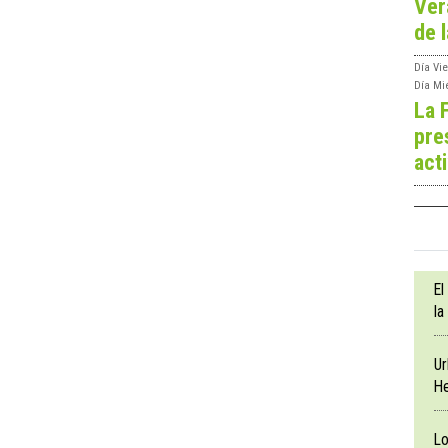
Ver
de l
Día
Vie
Día
Mi
La 
pre
act
El
la
Ur
He
Lo