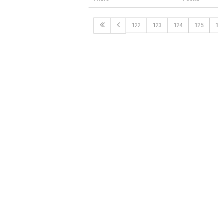
122
123
124
125