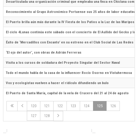
Desarticulada una organización criminal que empleaba una finca en Chiclana como 
Reconocimiento al Grupo Astronómico Portuense sus 25 años de labor educativa
El Puerto brilla aún más durante la IV Fiesta de los Patios a la Luz de las Mariposas
El ciclo 4Lunas continúa este sábado con el concierto de El Aullido del Gecko y la
Éxito de ‘Mercadillos con Encanto’ en su estreno en el Club Social de Las Redes
‘El ojo del autor’, con obras de Adrián Ferreras
Visita a los cursos de soldadura del Proyecto Singular del Sector Naval
Todo el mundo habla de la casa de la influencer Rocío Osorno en Vistahermosa
Vox y ecologistas vuelven a hacer el ridículo difundiendo un bulo
El Puerto de Santa María, capital de la vela de Crucero del 21 al 24 de agosto
120
121
122
123
124
125
126
127
128