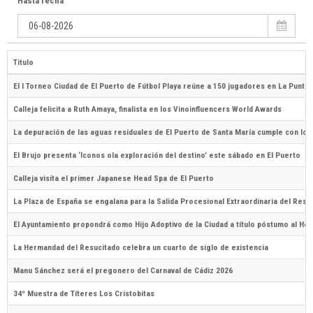
Hasta fecha
Titulo
El I Torneo Ciudad de El Puerto de Fútbol Playa reúne a 150 jugadores en La Puntill
Calleja felicita a Ruth Amaya, finalista en los Vinoinfluencers World Awards
La depuración de las aguas residuales de El Puerto de Santa María cumple con los 
El Brujo presenta ‘Iconos ola exploración del destino’ este sábado en El Puerto
Calleja visita el primer Japanese Head Spa de El Puerto
La Plaza de España se engalana para la Salida Procesional Extraordinaria del Res
El Ayuntamiento propondrá como Hijo Adoptivo de la Ciudad a título póstumo al H
La Hermandad del Resucitado celebra un cuarto de siglo de existencia
Manu Sánchez será el pregonero del Carnaval de Cádiz 2026
34º Muestra de Títeres Los Cristobitas