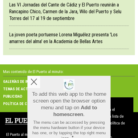
Las VI Jornadas del Cante de Cádiz y El Puerto reunirán a
Rancapino Chico, Carmen de la Jara, Wilo del Puerto y Selu
Torres del 17 al 19 de septiembre
La joven poeta portuense Lorena Miguélez presenta 'Los
amarres del alma' en la Academia de Bellas Artes
Mas contenido de El Puerto al minuto:
GALERÍAS DE IMÁGENES
GALERÍAS DE VÍDEOS
TEMAS DE ACTUALIDAD
NOSOTROS
To add this web app to the home
PUBLICIDAD
CONTACTO
screen open the browser option
Aviso sobre el Uso de cookies:
POLÍTICA DE COOKIES
menu and tap on
Add to
Utilizamos cookies nuestras y de terceros para el
homescreen
.
funcionamiento del digital. Puedes consultar la lista de
The menu can be accessed by pressing
cookies y como desconectarlas.
Ver nuestra Política de
the menu hardware button if your device
Privacidad y Cookies
has one, or by tapping the top right menu
El Puerto al minuto |
Términos de uso
|
Protección de datos