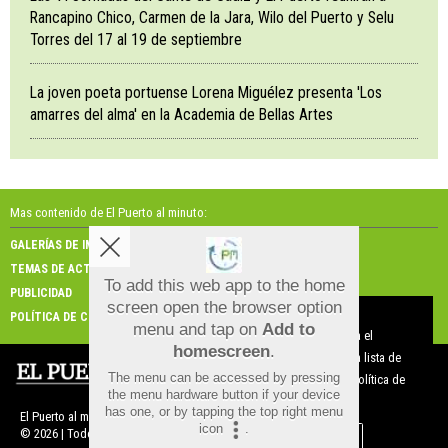
Rancapino Chico, Carmen de la Jara, Wilo del Puerto y Selu
Torres del 17 al 19 de septiembre
La joven poeta portuense Lorena Miguélez presenta 'Los
amarres del alma' en la Academia de Bellas Artes
Mas contenido de El Puerto al minuto:
GALERÍAS DE IMÁGENES
GALERÍAS DE VÍDEOS
TEMAS DE ACTUALIDAD
NOSOTROS
To add this web app to the home
PUBLICIDAD
CONTACTO
screen open the browser option
Aviso sobre el Uso de cookies:
POLÍTICA DE COOKIES
menu and tap on
Add to
Utilizamos cookies nuestras y de terceros para el
homescreen
.
funcionamiento del digital. Puedes consultar la lista de
The menu can be accessed by pressing
cookies y como desconectarlas.
Ver nuestra Política de
the menu hardware button if your device
Privacidad y Cookies
has one, or by tapping the top right menu
El Puerto al minuto |
Términos de uso
|
Protección de datos
icon
.
© 2026 | Todos los derechos reservados
Aceptar Cookies
Personalizar