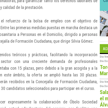
dinadoras, para garantizar tanto los derechos laborales de
y calidad de la prestación.
 el refuerzo de la bolsa de empleo con el objetivo de
. Entre las primeras medidas puestas en marcha destaca un
sanitaria a Personas en el Domicilio, dirigido a personas
jalía de Formación Ciudadana, que dirige Silvia Gómez.
AG
idos teóricos y prácticas, facilitando la incorporación
Día
Vie
n sector con una creciente demanda de profesionales
Día
Do
Tor
ontaba con 15 plazas, pero debido a la gran acogida y a la
Mar
 este ámbito, la oferta se amplió hasta las 30 plazas.
erán recibidos en la Concejalía de Formación Ciudadana,
Día
Vi
Día
Do
s 30 candidatos seleccionados para participar en el curso.
Sal
el m
ecer expresamente la colaboración de Óbolo Sociedad
Álv