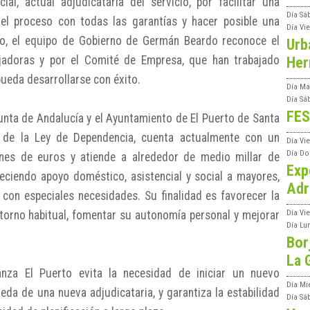
al, actual adjudicataria del servicio, por facilitar una
Día
Sá
el proceso con todas las garantías y hacer posible una
Día
Vi
o, el equipo de Gobierno de Germán Beardo reconoce el
Urb
adoras y por el Comité de Empresa, que han trabajado
Her
ueda desarrollarse con éxito.
Día
Ma
Día
Sá
FES
Junta de Andalucía y el Ayuntamiento de El Puerto de Santa
 de la Ley de Dependencia, cuenta actualmente con un
Día
Vi
Día
Do
ones de euros y atiende a alrededor de medio millar de
Exp
eciendo apoyo doméstico, asistencial y social a mayores,
Adr
 con especiales necesidades. Su finalidad es favorecer la
torno habitual, fomentar su autonomía personal y mejorar
Día
Vi
Día
Lu
Bor
La 
nza El Puerto evita la necesidad de iniciar un nuevo
Día
Mi
eda de una nueva adjudicataria, y garantiza la estabilidad
Día
Sá