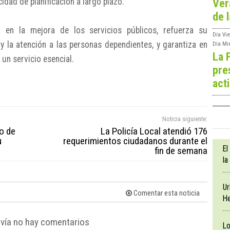
idad de planificación a largo plazo.
Ver
de l
 en la mejora de los servicios públicos, refuerza su
Día
Vie
y la atención a las personas dependientes, y garantiza en
Día
Mi
La 
un servicio esencial.
pre
act
Noticia siguiente:
o de
La Policía Local atendió 176
u
requerimientos ciudadanos durante el
El
fin de semana
la
Ur
Comentar esta noticia
He
vía no hay comentarios
Lo