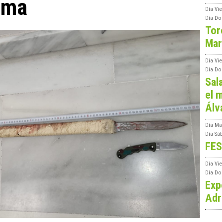
tima
Día
Vie
Día
Do
Tor
Mar
Día
Vi
Día
Do
Sal
el m
Álv
Día
Ma
Día
Sá
FES
Día
Vi
Día
Do
Exp
Adr