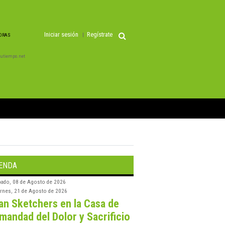
Iniciar sesión
Regístrate
HORAS
 Tutiempo.net
ENDA
bado, 08 de Agosto de 2026
ernes, 21 de Agosto de 2026
an Sketchers en la Casa de
mandad del Dolor y Sacrificio