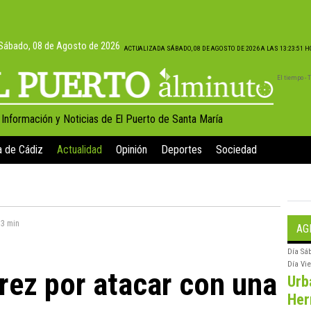
Sábado, 08 de Agosto de 2026
ACTUALIZADA SÁBADO, 08 DE AGOSTO DE 2026 A LAS 13:23:51 
El tiempo -
, Información y Noticias de El Puerto de Santa María
a de Cádiz
Actualidad
Opinión
Deportes
Sociedad
:
3 min
AG
Día
Sá
Día
Vi
rez por atacar con una
Urb
Her