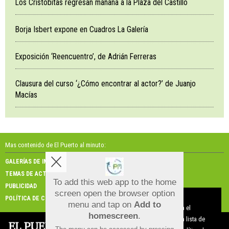
Los Cristobitas regresan mañana a la Plaza del Castillo
Borja Isbert expone en Cuadros La Galería
Exposición ‘Reencuentro’, de Adrián Ferreras
Clausura del curso ‘¿Cómo encontrar al actor?’ de Juanjo
Macías
Mas contenido de El Puerto al minuto:
GALERÍAS DE IMÁGENES
GALERÍAS DE VÍDEOS
TEMAS DE ACTUALIDAD
NOSOTROS
To add this web app to the home
PUBLICIDAD
CONTACTO
screen open the browser option
Aviso sobre el Uso de cookies:
POLÍTICA DE COOKIES
menu and tap on
Add to
Utilizamos cookies nuestras y de terceros para el
homescreen
.
funcionamiento del digital. Puedes consultar la lista de