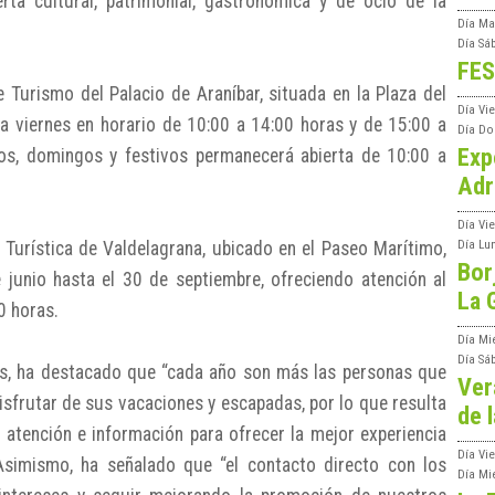
rta cultural, patrimonial, gastronómica y de ocio de la
Día
Ma
Día
Sá
FES
e Turismo del Palacio de Araníbar, situada en la Plaza del
Día
Vi
s a viernes en horario de 10:00 a 14:00 horas y de 15:00 a
Día
Do
Exp
os, domingos y festivos permanecerá abierta de 10:00 a
Adr
Día
Vi
 Turística de Valdelagrana, ubicado en el Paseo Marítimo,
Día
Lu
Bor
junio hasta el 30 de septiembre, ofreciendo atención al
La 
0 horas.
Día
Mi
Día
Sá
as, ha destacado que “cada año son más las personas que
Ver
isfrutar de sus vacaciones y escapadas, por lo que resulta
de l
 atención e información para ofrecer la mejor experiencia
Día
Vie
Asimismo, ha señalado que “el contacto directo con los
Día
Mi