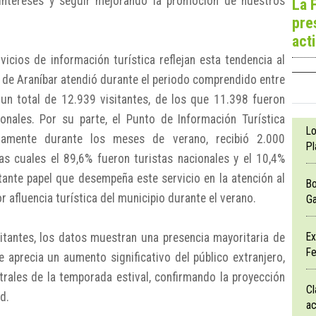
 intereses y seguir mejorando la promoción de nuestros
La 
pre
act
icios de información turística reflejan esta tendencia al
o de Araníbar atendió durante el periodo comprendido entre
un total de 12.939 visitantes, de los que 11.398 fueron
ionales. Por su parte, el Punto de Información Turística
Lo
ivamente durante los meses de verano, recibió 2.000
Pl
 las cuales el 89,6% fueron turistas nacionales y el 10,4%
tante papel que desempeña este servicio en la atención al
Bo
r afluencia turística del municipio durante el verano.
Ga
Ex
sitantes, los datos muestran una presencia mayoritaria de
Fe
 aprecia un aumento significativo del público extranjero,
rales de la temporada estival, confirmando la proyección
Cl
d.
ac