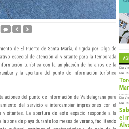
iento de El Puerto de Santa María, dirigida por Olga de
itivo especial de atención al visitante para la temporada
AG
información turística con la ampliación de horarios de la
Día
Vie
aníbar y la apertura del punto de información turística
Día
Do
Tor
Mar
stalaciones del punto de información de Valdelagrana para
Día
Vi
Día
Do
amiento del servicio e intercambiar impresiones con el
Sal
 visitantes. La apertura de este espacio responde a la
el m
ra la zona de playa durante los meses de verano, facilitando
Álv