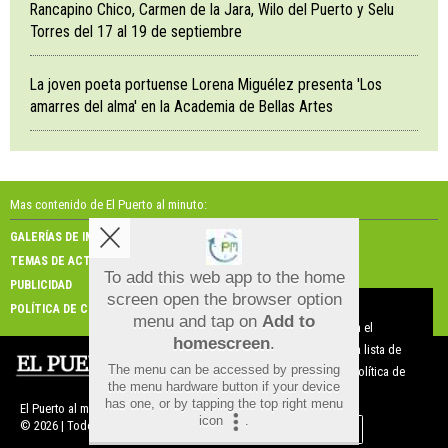
Rancapino Chico, Carmen de la Jara, Wilo del Puerto y Selu
Torres del 17 al 19 de septiembre
La joven poeta portuense Lorena Miguélez presenta 'Los
amarres del alma' en la Academia de Bellas Artes
Mas contenido de El Puerto al minuto:
GALERÍAS DE IMÁGENES
GALERÍAS DE VÍDEOS
TEMAS DE ACTUALIDAD
NOSOTROS
To add this web app to the home
PUBLICIDAD
CONTACTO
screen open the browser option
Aviso sobre el Uso de cookies:
POLÍTICA DE COOKIES
menu and tap on
Add to
Utilizamos cookies nuestras y de terceros para el
homescreen
.
funcionamiento del digital. Puedes consultar la lista de
The menu can be accessed by pressing
cookies y como desconectarlas.
Ver nuestra Política de
the menu hardware button if your device
Privacidad y Cookies
has one, or by tapping the top right menu
El Puerto al minuto |
Términos de uso
|
Protección de datos
icon
.
© 2026 | Todos los derechos reservados
Aceptar Cookies
Personalizar