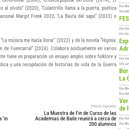
 y ceremonial" (2008), "Crónica popular del Doce" (2014), "El
Día
Ma
o al olvido" (2020), "Culantrillo llama a la puerta, poética
Día
Sá
nacional Margit Frenk 2022, "La flauta del sapo" (2023) o
FES
Día
Vi
Día
Do
Exp
 "La música me hacía llorar" (2022) y de la novela "Higinia:
Adr
n de Fuencarral" (2024). Colabora asiduamente en varios
te tiene en preparación un ensayo amplio sobre folklore y
Día
Vi
blica y una recopilación de historias de vida de la Guerra
Día
Lu
Bor
La 
Día
Mi
Día
Sá
Ver
Noticia siguiente:
de l
La Muestra de Fin de Curso de las
 'in
Academias de Baile reunirá a cerca de
Día
Vie
200 alumnos
Día
Mi