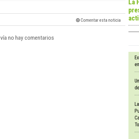
La 
pre
act
Comentar esta noticia
vía no hay comentarios
Ex
en
Un
de
La
Pu
Ca
To