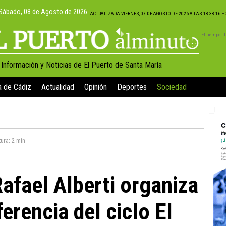
Sábado, 08 de Agosto de 2026
ACTUALIZADA VIERNES, 07 DE AGOSTO DE 2026 A LAS 18:38:16 
El tiempo -
, Información y Noticias de El Puerto de Santa María
a de Cádiz
Actualidad
Opinión
Deportes
Sociedad
tura:
2 min
afael Alberti organiza
erencia del ciclo El