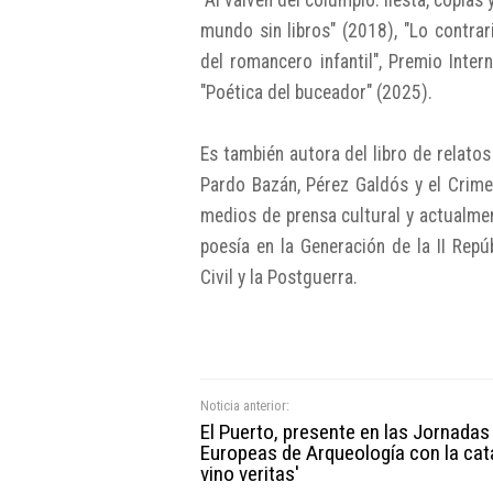
"Al vaivén del columpio: fiesta, coplas
mundo sin libros" (2018), "Lo contrari
del romancero infantil", Premio Inter
"Poética del buceador" (2025).
Es también autora del libro de relatos
Pardo Bazán, Pérez Galdós y el Crime
medios de prensa cultural y actualmen
poesía en la Generación de la II Repú
Civil y la Postguerra.
Noticia anterior:
El Puerto, presente en las Jornadas
Europeas de Arqueología con la cata
vino veritas'