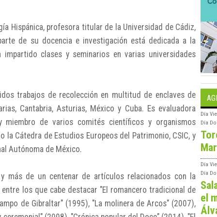
ía Hispánica, profesora titular de la Universidad de Cádiz,
parte de su docencia e investigación está dedicada a la
a impartido clases y seminarios en varias universidades
idos trabajos de recolección en multitud de enclaves de
AG
rias, Cantabria, Asturias, México y Cuba. Es evaluadora
Día
Vie
y miembro de varios comités científicos y organismos
Día
Do
Tor
mo la Cátedra de Estudios Europeos del Patrimonio, CSIC, y
Mar
onal Autónoma de México.
Día
Vi
Día
Do
 y más de un centenar de artículos relacionados con la
Sal
l, entre los que cabe destacar "El romancero tradicional de
el m
Campo de Gibraltar" (1995), "La molinera de Arcos" (2007),
Álv