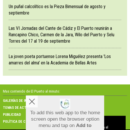
Un puñal calcolítico es la Pieza Bimensual de agosto y
septiembre
Las VI Jornadas del Cante de Cádiz y El Puerto reunirán a
Rancapino Chico, Carmen de la Jara, Wilo del Puerto y Selu
Torres del 17 al 19 de septiembre
La joven poeta portuense Lorena Miguélez presenta 'Los
amarres del alma' en la Academia de Bellas Artes
Mas contenido de El Puerto al minuto:
GALERÍAS DE IMÁGENES
GALERÍAS DE VÍDEOS
TEMAS DE ACTUALIDAD
NOSOTROS
To add this web app to the home
PUBLICIDAD
CONTACTO
screen open the browser option
Aviso sobre el Uso de cookies:
POLÍTICA DE COOKIES
menu and tap on
Add to
Utilizamos cookies nuestras y de terceros para el