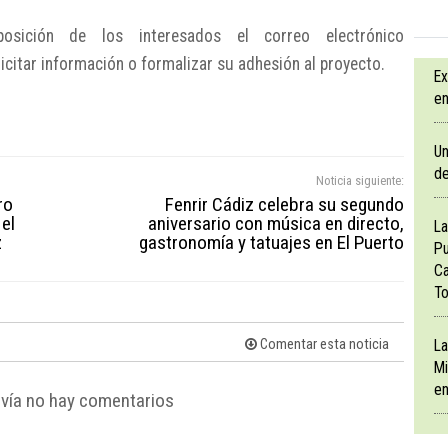
osición de los interesados el correo electrónico
itar información o formalizar su adhesión al proyecto.
Ex
en
Un
de
Noticia siguiente:
ro
Fenrir Cádiz celebra su segundo
 el
aniversario con música en directo,
La
z
gastronomía y tatuajes en El Puerto
Pu
Ca
To
Comentar esta noticia
La
Mi
en
vía no hay comentarios