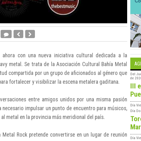
 ahora con una nueva iniciativa cultural dedicada a la
AG
avy metal. Se trata de la Asociación Cultural Bahía Metal
etud compartida por un grupo de aficionados al género que
Del
Ju
de 202
ra fortalecer y visibilizar la escena metalera gaditana.
III 
Pue
nversaciones entre amigos unidos por una misma pasión
Día
Vie
ra necesario impulsar un punto de encuentro para músicos,
Día
Do
al metal en la provincia más meridional del país.
Tor
Mar
 Metal Rock pretende convertirse en un lugar de reunión
Día
Vi