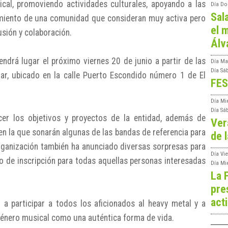
cal, promoviendo actividades culturales, apoyando a las
Día
Do
Sal
imiento de una comunidad que consideran muy activa pero
el m
usión y colaboración.
Álv
endrá lugar el próximo viernes 20 de junio a partir de las
Día
Ma
Día
Sá
r, ubicado en la calle Puerto Escondido número 1 de El
FES
Día
Mi
Día
Sá
cer los objetivos y proyectos de la entidad, además de
Ver
en la que sonarán algunas de las bandas de referencia para
de l
organización también ha anunciado diversas sorpresas para
Día
Vie
do de inscripción para todas aquellas personas interesadas
Día
Mi
La 
pre
act
a participar a todos los aficionados al heavy metal y a
género musical como una auténtica forma de vida.