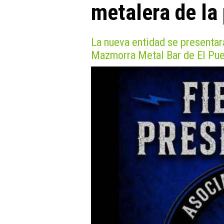
metalera de la 
La nueva entidad se presentar
Mazmorra Metal Bar de El Pue