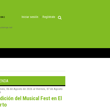
Iniciar sesión
Regístrate
HORAS
 Tutiempo.net
ENDA
eves, 06 de Agosto de 2026
al
Viernes, 07 de Agosto
6
edición del Musical Fest en El
rto