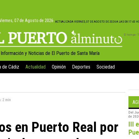
Viernes, 07 de Agosto de 2026
ACTUALIZADA VIERNES, 07 DE AGOSTO DE 2026 A LAS 08:17:43 
El tiempo -
, Información y Noticias de El Puerto de Santa María
a de Cádiz
Actualidad
Opinión
Deportes
Sociedad
a:
2 min
AG
Del
Ju
de 202
os en Puerto Real por
III 
Pue