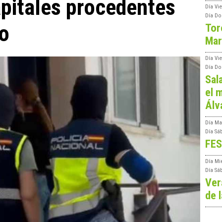
pitales procedentes
Día
Vie
Día
Do
co
Tor
Mar
Día
Vi
Día
Do
Sal
el m
Álv
Día
Ma
Día
Sá
FES
Día
Mi
Día
Sá
Ver
de l