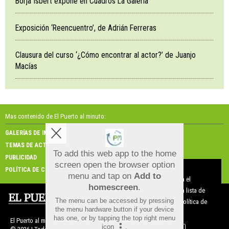
Borja Isbert expone en Cuadros La Galería
Exposición ‘Reencuentro’, de Adrián Ferreras
Clausura del curso ‘¿Cómo encontrar al actor?’ de Juanjo
Macías
Mas contenido de El Puerto al minuto:
GALERÍAS DE IMÁGENES
GALERÍAS DE VÍDEOS
TEMAS DE ACTUALIDAD
NOSOTROS
To add this web app to the home
PUBLICIDAD
CONTACTO
screen open the browser option
Aviso sobre el Uso de cookies:
POLÍTICA DE COOKIES
menu and tap on
Add to
Utilizamos cookies nuestras y de terceros para el
homescreen
.
funcionamiento del digital. Puedes consultar la lista de
The menu can be accessed by pressing
cookies y como desconectarlas.
Ver nuestra Política de
the menu hardware button if your device
Privacidad y Cookies
has one, or by tapping the top right menu
El Puerto al minuto |
Términos de uso
|
Protección de datos
icon
.