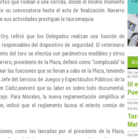
ectos que rodean a una corrida, desde el mismo momento
te su convocatoria hasta el acta de finalización. Navarro
e sus actividades prestigian la tauromaquia.
Ory, refirió que los Delegados realizan una función de
responsables del dispositivo de seguridad. El veterinario
nto del toro se efectúa con parámetros medibles y otros
rrero, presidente de la Plaza, definió como “complicada” la
AG
nar las funciones que se llevan a cabo en la Plaza, teniendo
Del
Ju
de 202
 Jefe del Servicio de Juegos y Espectáculos Públicos de la
III 
en Cádiz,aseveró que su labor es sobre todo documental,
Pue
tejo. Para Morales, la nueva reglamentación simplifica el
Día
Vie
ón, indicó que el reglamento busca el interés común de
Día
Do
Tor
Mar
iones, como las lanzadas por el presidente de la Plaza,
Día
Vi