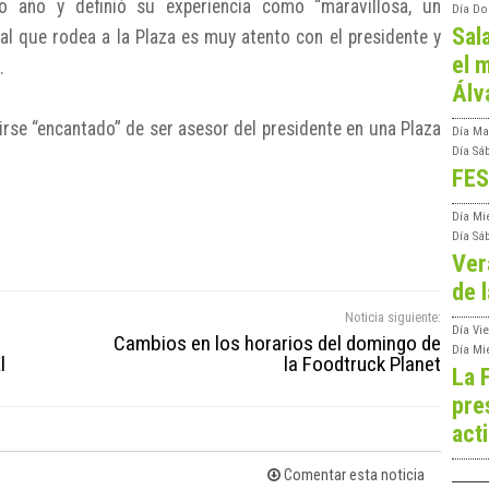
o año y definió su experiencia como “maravillosa, un
Día
Do
Sal
nal que rodea a la Plaza es muy atento con el presidente y
el m
.
Álv
rse “encantado” de ser asesor del presidente en una Plaza
Día
Ma
Día
Sá
FES
Día
Mi
Día
Sá
Ver
de l
Noticia siguiente:
Día
Vie
Cambios en los horarios del domingo de
Día
Mi
l
la Foodtruck Planet
La 
pre
act
Comentar esta noticia