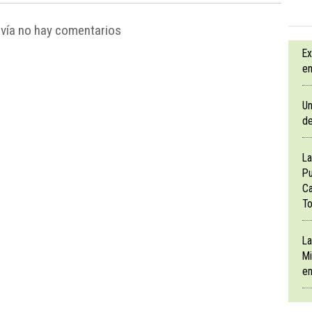
vía no hay comentarios
Ex
en
Un
de
La
Pu
Ca
To
La
Mi
en