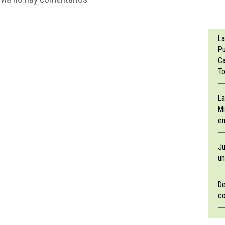
La
Pu
Ca
To
La
Mi
en
Ju
un
De
co