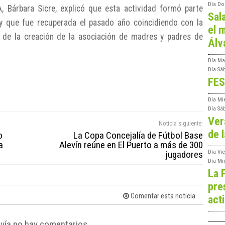
Día
Do
, Bárbara Sicre, explicó que esta actividad formó parte
Sal
 y que fue recuperada el pasado año coincidiendo con la
el m
o de la creación de la asociación de madres y padres de
Álv
Día
Ma
Día
Sá
FES
Día
Mi
Día
Sá
Ver
Noticia siguiente:
de l
o
La Copa Concejalía de Fútbol Base
a
Alevín reúne en El Puerto a más de 300
jugadores
Día
Vie
Día
Mi
La 
pre
Comentar esta noticia
act
vía no hay comentarios