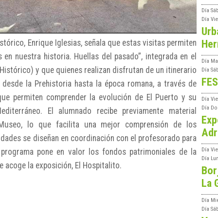
Día
Sá
Día
Vi
Urb
Her
stórico, Enrique Iglesias, señala que estas visitas permiten
en nuestra historia. Huellas del pasado”, integrada en el
Día
Ma
stórico) y que quienes realizan disfrutan de un itinerario
Día
Sá
FES
d desde la Prehistoria hasta la época romana, a través de
que permiten comprender la evolución de El Puerto y su
Día
Vi
Día
Do
editerráneo. El alumnado recibe previamente material
Exp
 Museo, lo que facilita una mejor comprensión de los
Adr
vidades se diseñan en coordinación con el profesorado para
Día
Vi
l programa pone en valor los fondos patrimoniales de la
Día
Lu
e acoge la exposición, El Hospitalito.
Bor
La 
Día
Mi
Día
Sá