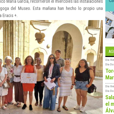
co María García, recorrieron el miércoles las instalaciones
agoga del Museo. Esta mañana han hecho lo propio una
 Eracis +.
AG
Día
Vie
Día
Do
Tor
Mar
Día
Vi
Día
Do
Sal
el m
Álv