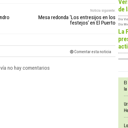
Ver
de l
Noticia siguiente:
andro
Mesa redonda ‘Los entresijos en los
Día
Vie
festejos’ en El Puerto
Día
Mi
La 
pre
act
Comentar esta noticia
vía no hay comentarios
El
la
Ur
He
Lo