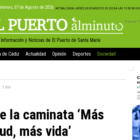
Viernes, 07 de Agosto de 2026
ACTUALIZADA JUEVES, 06 DE AGOSTO DE 2026 A LAS 15:30:38 H
El tiempo -
, Información y Noticias de El Puerto de Santa María
a de Cádiz
Actualidad
Opinión
Deportes
Sociedad
a:
1 min
e la caminata ‘Más
ud, más vida’