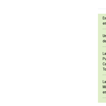
Ex
en
Un
de
La
Pu
Ca
To
La
Mi
en