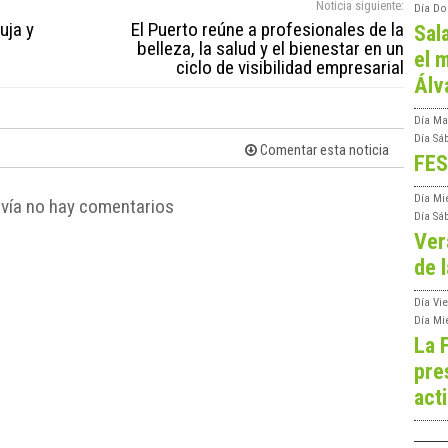
Noticia siguiente:
Día
Do
uja y
El Puerto reúne a profesionales de la
Sal
belleza, la salud y el bienestar en un
el m
ciclo de visibilidad empresarial
Álv
Día
Ma
Día
Sá
Comentar esta noticia
FES
Día
Mi
vía no hay comentarios
Día
Sá
Ver
de l
Día
Vie
Día
Mi
La 
pre
act