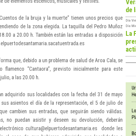
se de elementos escénicos, musicales y textiles.
Ver
de l
“Cuentos de la bruja y la muerte” tienen unos precios que
Día
Vie
pendiendo de la zona elegida. La taquilla del Pedro Muñoz
Día
Mi
La 
18.00 a 20.00 h. También están las entradas a disposición
pre
w.elpuertodesantamaria.sacatuentrada.es
act
nforma que, debido a un problema de salud de Aroa Cala, se
o flamenco “Cantaora”, previsto inicialmente para este
lio, a las 20.00 h.
Ur
n adquirido sus localidades con la fecha del 31 de mayo
He
us asientos el día de la representación, el 5 de julio de
Lo
que cambien sus entradas, que seguirán siendo válidas.
Pl
s, no puedan asistir y deseen su devolución, deberán
o electrónico cultura@elpuertodesantamaria.es donde les
Bo