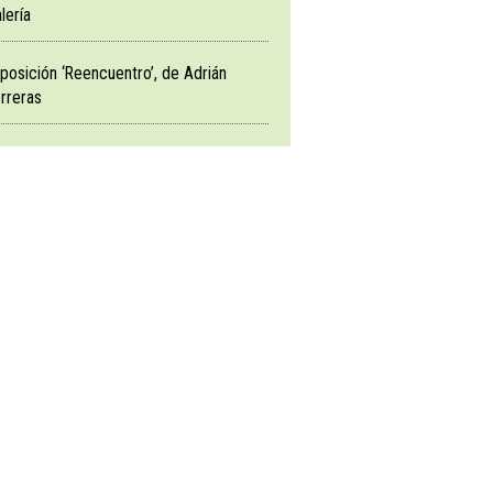
lería
posición ‘Reencuentro’, de Adrián
rreras