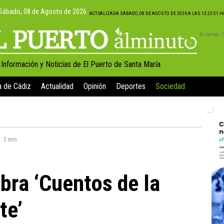
Sábado, 08 de Agosto de 2026
ACTUALIZADA SÁBADO, 08 DE AGOSTO DE 2026 A LAS 13:23:51 
El tiempo -
, Información y Noticias de El Puerto de Santa María
a de Cádiz
Actualidad
Opinión
Deportes
Sociedad
a:
3 min
obra ‘Cuentos de la
te’