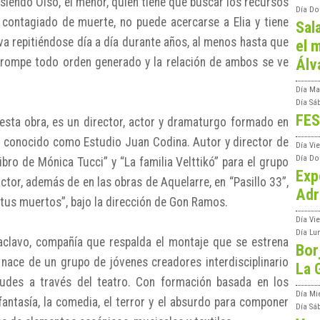
, siendo Olso, el menor, quien tiene que buscar los recursos
Día
Do
á contagiado de muerte, no puede acercarse a Elia y tiene
Sal
eva repitiéndose día a día durante años, al menos hasta que
el m
o rompe todo orden generado y la relación de ambos se ve
Álv
Día
Ma
Día
Sá
FES
 esta obra, es un director, actor y dramaturgo formado en
te conocido como Estudio Juan Codina. Autor y director de
Día
Vi
Día
Do
libro de Mónica Tucci” y “La familia Velttikó” para el grupo
Exp
tor, además de en las obras de Aquelarre, en “Pasillo 33”,
Adr
 tus muertos”, bajo la dirección de Gon Ramos.
Día
Vi
Día
Lu
clavo, compañía que respalda el montaje que se estrena
Bor
 nace de un grupo de jóvenes creadores interdisciplinario
La 
udes a través del teatro. Con formación basada en los
Día
Mi
antasía, la comedia, el terror y el absurdo para componer
Día
Sá