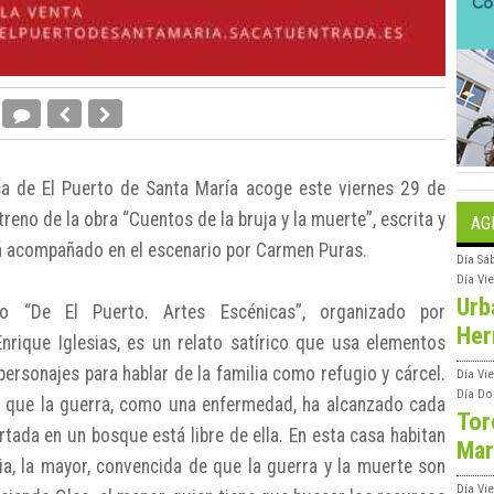
a de El Puerto de Santa María acoge este viernes 29 de
treno de la obra “Cuentos de la bruja y la muerte”, escrita y
AG
rá acompañado en el escenario por Carmen Puras.
Día
Sá
Día
Vi
Urb
o “De El Puerto. Artes Escénicas”, organizado por
Her
Enrique Iglesias, es un relato satírico que usa elementos
 personajes para hablar de la familia como refugio y cárcel.
Día
Vie
Día
Do
l que la guerra, como una enfermedad, ha alcanzado cada
Tor
rtada en un bosque está libre de ella. En esta casa habitan
Mar
a, la mayor, convencida de que la guerra y la muerte son
Día
Vi