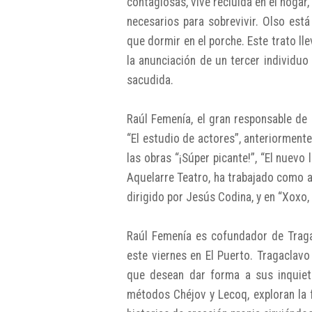
contagiosas, vive recluida en el hogar
necesarios para sobrevivir. Olso est
que dormir en el porche. Este trato ll
la anunciación de un tercer individu
sacudida.
Raúl Femenía, el gran responsable de
“El estudio de actores”, anteriormen
las obras “¡Súper picante!”, “El nuevo 
Aquelarre Teatro, ha trabajado como ac
dirigido por Jesús Codina, y en “Xoxo,
Raúl Femenía es cofundador de Traga
este viernes en El Puerto. Tragaclavo
que desean dar forma a sus inquiet
métodos Chéjov y Lecoq, exploran la f