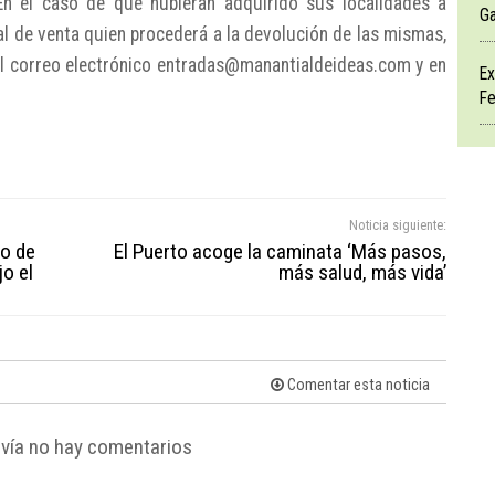
En el caso de que hubieran adquirido sus localidades a
Ga
tal de venta quien procederá a la devolución de las mismas,
l correo electrónico entradas@manantialdeideas.com y en
Ex
Fe
Noticia siguiente:
so de
El Puerto acoge la caminata ‘Más pasos,
o el
más salud, más vida’
Comentar esta noticia
vía no hay comentarios