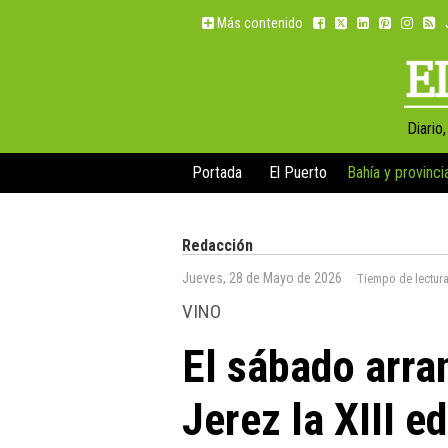
Más contenido
Diario
Portada
El Puerto
Bahía y provinci
Redacción
Jueves, 28 de Mayo de 2026
Tiempo de lectur
VINO
El sábado arra
Jerez la XIII e