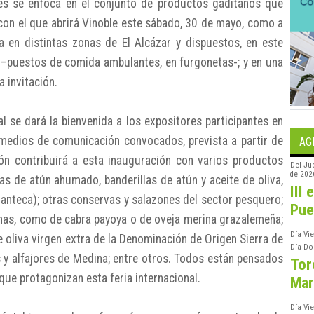
es se enfoca en el conjunto de productos gaditanos que
 con el que abrirá Vinoble este sábado, 30 de mayo, como a
a en distintas zonas de El Alcázar y dispuestos, en este
’ –puestos de comida ambulantes, en furgonetas-; y en una
a invitación.
al se dará la bienvenida a los expositores participantes en
y medios de comunicación convocados, prevista a partir de
AG
ón contribuirá a esta inauguración con varios productos
Del
Ju
de 202
s de atún ahumado, banderillas de atún y aceite de oliva,
III 
anteca); otras conservas y salazones del sector pesquero;
Pue
nas, como de cabra payoya o de oveja merina grazalemeña;
Día
Vie
 oliva virgen extra de la Denominación de Origen Sierra de
Día
Do
s y alfajores de Medina; entre otros. Todos están pensados
Tor
ue protagonizan esta feria internacional.
Mar
Día
Vi