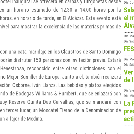
cóctel inaugural se ofrecerá en carpas y furgonetas desde
Día
Do
Sal
 en un horario estimado de 12:30 a 14:00 horas por la
el m
oras, en horario de tarde, en El Alcázar. Este evento está
Álv
ivel para mostrar la excelencia de las materias primas de
Día
Ma
Día
Sá
FES
con una cata-maridaje en los Claustros de Santo Domingo
podrán disfrutar 150 personas con invitación previa. Estará
Día
Mi
Día
Sá
Henestrosa, reconocido entre otras distinciones con el
Ver
o Mejor Sumiller de Europa. Junto a él, también realizará
de l
ación Osborne, Iván Llanza. Las bebidas y platos elegidos
Día
Vie
 Pando de Bodegas Williams & Humbert, que se enlazará con
Día
Mi
Ruby Reserva Quinta Das Carvalhas, que se maridará con
La 
pre
en tercer lugar, un Moscatel Tierno de la Denominación de
act
 un alfajor de Medina.