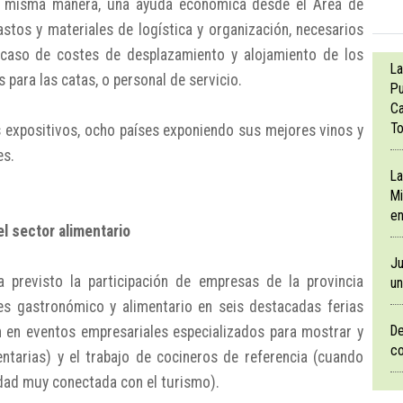
la misma manera, una ayuda económica desde el Área de
astos y materiales de logística y organización, necesarios
l caso de costes de desplazamiento y alojamiento de los
La
 para las catas, o personal de servicio.
Pu
Ca
To
 expositivos, ocho países exponiendo sus mejores vinos y
es.
La
Mi
en
el sector alimentario
Ju
a previsto la participación de empresas de la provincia
un
es gastronómico y alimentario en seis destacadas ferias
De
n en eventos empresariales especializados para mostrar y
co
entarias) y el trabajo de cocineros de referencia (cuando
dad muy conectada con el turismo).