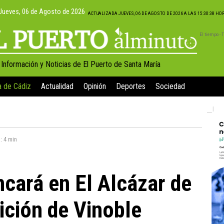
Jueves, 06 de Agosto de 2026
ACTUALIZADA JUEVES, 06 DE AGOSTO DE 2026 A LAS 15:30:38 HO
El tiempo -
, Información y Noticias de El Puerto de Santa María
a de Cádiz
Actualidad
Opinión
Deportes
Sociedad
a:
4 min
ncará en El Alcázar de
dición de Vinoble