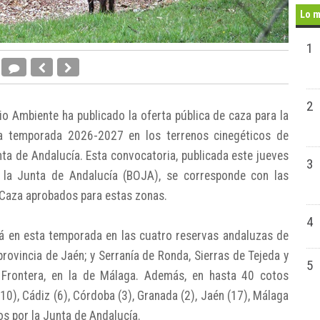
Lo m
1
2
io Ambiente ha publicado la oferta pública de caza para la
la temporada 2026-2027 en los terrenos cinegéticos de
nta de Andalucía. Esta convocatoria, publicada este jueves
3
e la Junta de Andalucía (BOJA), se corresponde con las
 Caza aprobados para estas zonas.
4
ará en esta temporada en las cuatro reservas andaluzas de
 provincia de Jaén; y Serranía de Ronda, Sierras de Tejeda y
5
a Frontera, en la de Málaga. Además, en hasta 40 cotos
(10), Cádiz (6), Córdoba (3), Granada (2), Jaén (17), Málaga
dos por la Junta de Andalucía.