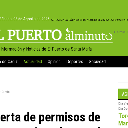
Sábado, 08 de Agosto de 2026
ACTUALIZADA SÁBADO, 08 DE AGOSTO DE 2026 A LAS 09:24:12 
El tiempo -
, Información y Noticias de El Puerto de Santa María
a de Cádiz
Actualidad
Opinión
Deportes
Sociedad
a:
3 min
AG
Día
Vie
Día
Do
ferta de permisos de
Tor
Mar