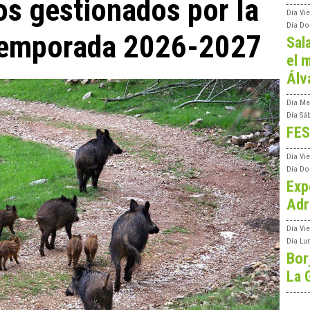
os gestionados por la
Día
Vi
Día
Do
 temporada 2026-2027
Sal
el m
Álv
Día
Ma
Día
Sá
FES
Día
Vi
Día
Do
Exp
Adr
Día
Vi
Día
Lu
Bor
La 