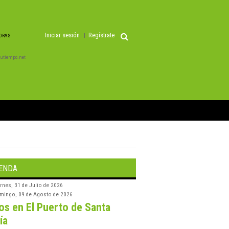
Iniciar sesión
Regístrate
HORAS
 Tutiempo.net
ENDA
rnes, 31 de Julio de 2026
mingo, 09 de Agosto de 2026
os en El Puerto de Santa
ía