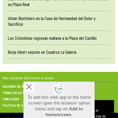
su Plaza Real
Urban Sketchers en la Casa de Hermandad del Dolor y
Sacrificio
Los Cristobitas regresan mañana a la Plaza del Castillo
Borja Isbert expone en Cuadros La Galería
Mas contenido de El Puerto al minuto:
GALERÍAS DE IMÁGENES
GALERÍAS DE VÍDEOS
TEMAS DE ACTUALIDAD
NOSOTROS
To add this web app to the home
PUBLICIDAD
CONTACTO
screen open the browser option
Aviso sobre el Uso de cookies:
POLÍTICA DE COOKIES
menu and tap on
Add to
Utilizamos cookies nuestras y de terceros para el
homescreen
.
funcionamiento del digital. Puedes consultar la lista de