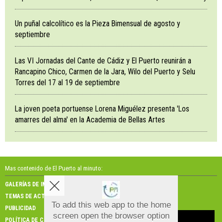
Un puñal calcolítico es la Pieza Bimensual de agosto y
septiembre
Las VI Jornadas del Cante de Cádiz y El Puerto reunirán a
Rancapino Chico, Carmen de la Jara, Wilo del Puerto y Selu
Torres del 17 al 19 de septiembre
La joven poeta portuense Lorena Miguélez presenta 'Los
amarres del alma' en la Academia de Bellas Artes
Mas contenido de El Puerto al minuto:
GALERÍAS DE IMÁGENES
GALERÍAS DE VÍDEOS
TEMAS DE ACTUALIDAD
NOSOTROS
To add this web app to the home
PUBLICIDAD
CONTACTO
screen open the browser option
Aviso sobre el Uso de cookies:
POLÍTICA DE COOKIES