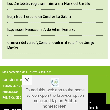
Los Cristobitas regresan mañana a la Plaza del Castillo
Borja Isbert expone en Cuadros La Galería
Exposición ‘Reencuentro’, de Adrián Ferreras
Clausura del curso ‘¿Cómo encontrar al actor?’ de Juanjo
Macías
Mas contenido de El Puerto al minuto:
GALERÍAS DE IMÁGENES
GALERÍAS DE VÍDEOS
TEMAS DE ACTUALIDAD
NOSOTROS
To add this web app to the home
PUBLICIDAD
CONTACTO
screen open the browser option
Aviso sobre el Uso de cookies:
POLÍTICA DE COOKIES
menu and tap on
Add to
Utilizamos cookies nuestras y de terceros para el
homescreen
.
funcionamiento del digital. Puedes consultar la lista de