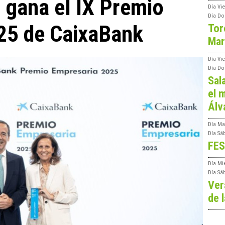
 gana el IX Premio
Día
Vie
Día
Do
25 de CaixaBank
Tor
Mar
Día
Vi
Día
Do
Sal
el m
Álv
Día
Ma
Día
Sá
FES
Día
Mi
Día
Sá
Ver
de l