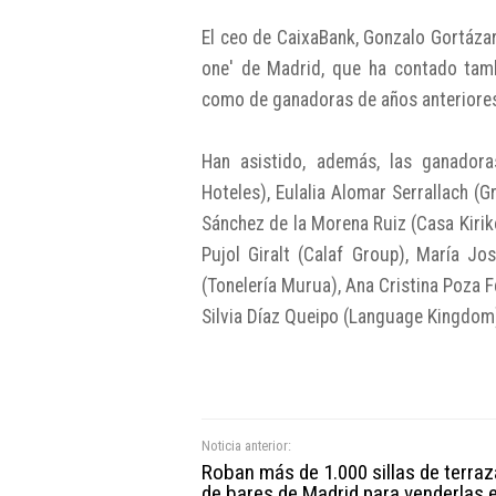
El ceo de CaixaBank, Gonzalo Gortázar, 
one' de Madrid, que ha contado tambi
como de ganadoras de años anteriore
Han asistido, además, las ganadora
Hoteles), Eulalia Alomar Serrallach (G
Sánchez de la Morena Ruiz (Casa Kiriko
Pujol Giralt (Calaf Group), María Jo
(Tonelería Murua), Ana Cristina Poza 
Silvia Díaz Queipo (Language Kingdom
Noticia anterior:
Roban más de 1.000 sillas de terra
de bares de Madrid para venderlas 