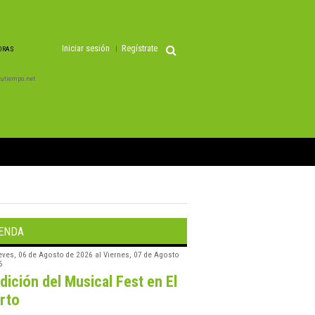
Iniciar sesión
Regístrate
HORAS
 Tutiempo.net
ENDA
eves, 06 de Agosto de 2026
al
Viernes, 07 de Agosto
6
edición del Musical Fest en El
rto