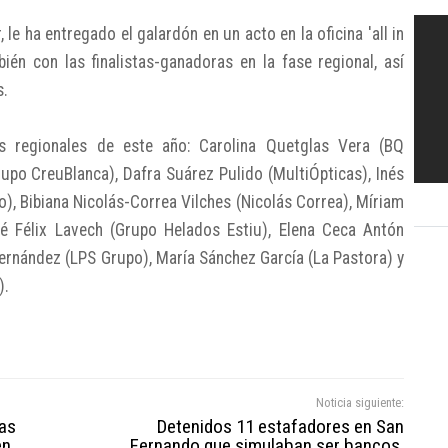
le ha entregado el galardón en un acto en la oficina 'all in
én con las finalistas-ganadoras en la fase regional, así
s.
s regionales de este año: Carolina Quetglas Vera (BQ
rupo CreuBlanca), Dafra Suárez Pulido (MultiÓpticas), Inés
), Bibiana Nicolás-Correa Vilches (Nicolás Correa), Míriam
sé Félix Lavech (Grupo Helados Estiu), Elena Ceca Antón
Fernández (LPS Grupo), María Sánchez García (La Pastora) y
).
Noticia siguiente:
zas
Detenidos 11 estafadores en San
en
Fernando que simulaban ser bancos,