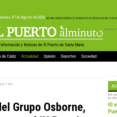
Viernes, 07 de Agosto de 2026
ACTUALIZADA VIERNES, 07 DE AGOSTO DE 2026 A LAS 08:17:43 
El tiempo -
, Información y Noticias de El Puerto de Santa María
a de Cádiz
Actualidad
Opinión
Deportes
Sociedad
tura:
1 min
AG
Del
Ju
de 202
del Grupo Osborne,
III 
Pue