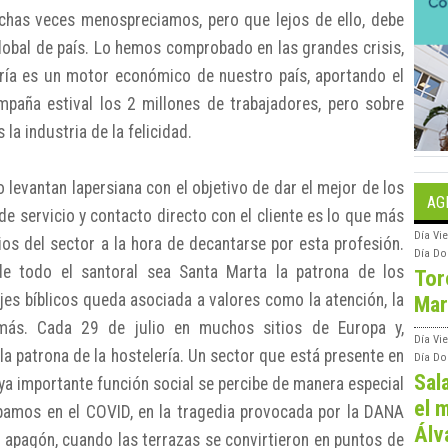
has veces menospreciamos, pero que lejos de ello, debe
lobal de país. Lo hemos comprobado en las grandes crisis,
lería es un motor económico de nuestro país, aportando el
paña estival los 2 millones de trabajadores, pero sobre
la industria de la felicidad.
levantan lapersiana con el objetivo de dar el mejor de los
AG
e servicio y contacto directo con el cliente es lo que más
Día
Vie
os del sector a la hora de decantarse por esta profesión.
Día
Do
de todo el santoral sea Santa Marta la patrona de los
Tor
jes bíblicos queda asociada a valores como la atención, la
Mar
emás. Cada 29 de julio en muchos sitios de Europa y,
Día
Vi
la patrona de la hostelería. Un sector que está presente en
Día
Do
Sal
uya importante función social se percibe de manera especial
el m
amos en el COVID, en la tragedia provocada por la DANA
Álv
 apagón, cuando las terrazas se convirtieron en puntos de