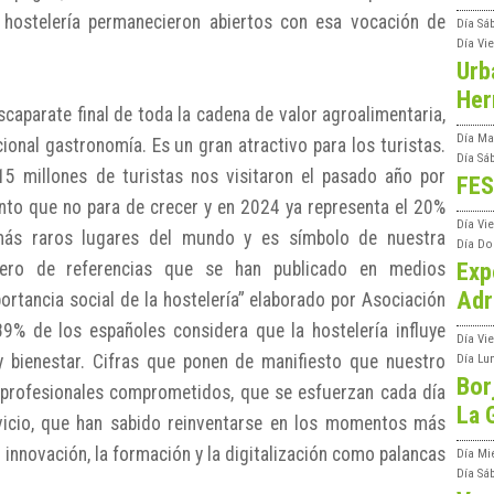
 hostelería permanecieron abiertos con esa vocación de
Día
Sá
Día
Vi
Urb
Her
scaparate final de toda la cadena de valor agroalimentaria,
Día
Ma
ional gastronomía. Es un gran atractivo para los turistas.
Día
Sá
5 millones de turistas nos visitaron el pasado año por
FES
to que no para de crecer y en 2024 ya representa el 20%
Día
Vi
 más raros lugares del mundo y es símbolo de nuestra
Día
Do
Exp
ero de referencias que se han publicado en medios
Adr
ortancia social de la hostelería” elaborado por Asociación
% de los españoles considera que la hostelería influye
Día
Vi
y bienestar. Cifras que ponen de manifiesto que nuestro
Día
Lu
Bor
 profesionales comprometidos, que se esfuerzan cada día
La 
rvicio, que han sabido reinventarse en los momentos más
a innovación, la formación y la digitalización como palancas
Día
Mi
Día
Sá