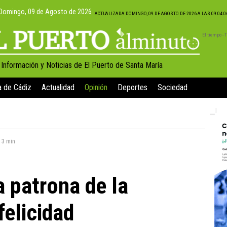
Domingo, 09 de Agosto de 2026
ACTUALIZADA DOMINGO, 09 DE AGOSTO DE 2026 A LAS 09:04:
El tiempo -
, Información y Noticias de El Puerto de Santa María
a de Cádiz
Actualidad
Opinión
Deportes
Sociedad
:
3 min
a patrona de la
felicidad