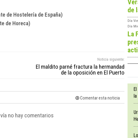
Ver
de l
te de Hostelería de España)
Día
Vie
te de Horeca)
Día
Mi
La 
pre
act
Noticia siguiente:
El maldito parné fractura la hermandad
de la oposición en El Puerto
El
la
Comentar esta noticia
Ur
vía no hay comentarios
He
Lo