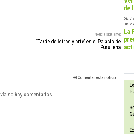
Ver
de l
Día
Vie
Día
Mi
La 
Noticia siguiente:
pre
‘Tarde de letras y arte’ en el Palacio de
act
Purullena
Comentar esta noticia
Lo
Pl
vía no hay comentarios
Bo
Ga
Ex