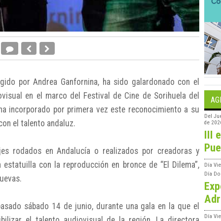
rigido por Andrea Ganfornina, ha sido galardonado con el
visual en el marco del Festival de Cine de Sorihuela del
AG
l ha incorporado por primera vez este reconocimiento a su
Del
Ju
on el talento andaluz.
de 202
III 
Pue
ajes rodados en Andalucía o realizados por creadoras y
 estatuilla con la reproducción en bronce de “El Dilema”,
Día
Vi
Día
Do
Cuevas.
Exp
Adr
pasado sábado 14 de junio, durante una gala en la que el
Día
Vi
bilizar el talento audiovisual de la región. La directora