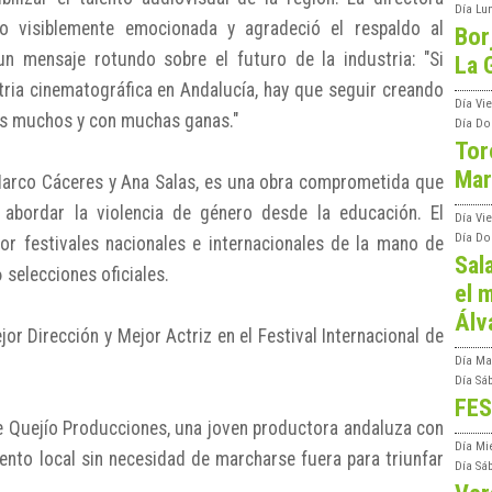
Día
Lu
o visiblemente emocionada y agradeció el respaldo al
Bor
un mensaje rotundo sobre el futuro de la industria: "Si
La 
ria cinematográfica en Andalucía, hay que seguir creando
Día
Vie
os muchos y con muchas ganas."
Día
Do
Tor
Mar
Marco Cáceres y Ana Salas, es una obra comprometida que
 abordar la violencia de género desde la educación. El
Día
Vi
Día
Do
or festivales nacionales e internacionales de la mano de
Sal
selecciones oficiales.
el m
Álv
r Dirección y Mejor Actriz en el Festival Internacional de
Día
Ma
Día
Sá
FES
de Quejío Producciones, una joven productora andaluza con
Día
Mi
lento local sin necesidad de marcharse fuera para triunfar
Día
Sá