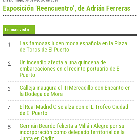
Día
Domingo, 30 de Agosto de 2026
Exposición ‘Reencuentro’, de Adrián Ferreras
Lo más visto...
Las famosas lucen moda española en la Plaza
1
de Toros de El Puerto
Un incendio afecta a una quincena de
2
embarcaciones en el recinto portuario de El
Puerto
Calleja inaugura el III Mercadillo con Encanto en
3
la Bodega de Mora
El Real Madrid C se alza con el L Trofeo Ciudad
4
de El Puerto
Germán Beardo felicita a Millán Alegre por su
5
incorporación como delegado territorial de la
Junta en Cádiz