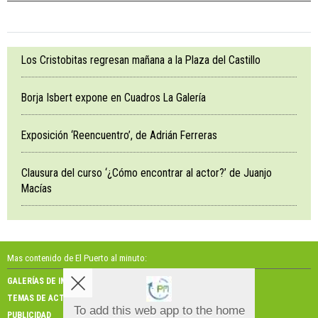
Los Cristobitas regresan mañana a la Plaza del Castillo
Borja Isbert expone en Cuadros La Galería
Exposición ‘Reencuentro’, de Adrián Ferreras
Clausura del curso ‘¿Cómo encontrar al actor?’ de Juanjo
Macías
Mas contenido de El Puerto al minuto:
GALERÍAS DE IMÁGENES
GALERÍAS DE VÍDEOS
TEMAS DE ACTUALIDAD
NOSOTROS
To add this web app to the home
PUBLICIDAD
CONTACTO