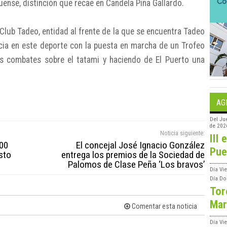
ense, distinción que recae en Candela Piña Gallardo.
lub Tadeo, entidad al frente de la que se encuentra Tadeo
cia en este deporte con la puesta en marcha de un Trofeo
s combates sobre el tatami y haciendo de El Puerto una
a.
AG
Del
Ju
de 202
Noticia siguiente:
III 
300
El concejal José Ignacio González
Pue
sto
entrega los premios de la Sociedad de
Palomos de Clase Peña ‘Los bravos’
Día
Vie
Día
Do
Tor
Mar
Comentar esta noticia
Día
Vi