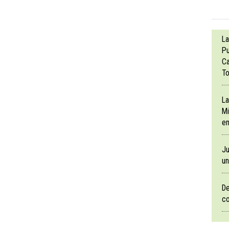
La
Pu
Ca
To
La
Mi
en
Ju
un
De
co