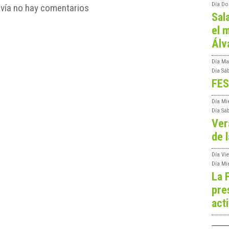
Día
Do
vía no hay comentarios
Sal
el m
Álv
Día
Ma
Día
Sá
FES
Día
Mi
Día
Sá
Ver
de l
Día
Vie
Día
Mi
La 
pre
act