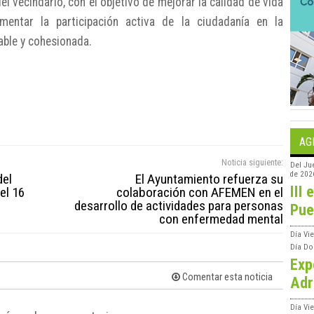
l vecindario, con el objetivo de mejorar la calidad de vida
entar la participación activa de la ciudadanía en la
able y cohesionada.
AG
Noticia siguiente:
Del
Ju
de 202
del
El Ayuntamiento refuerza su
III 
el 16
colaboración con AFEMEN en el
desarrollo de actividades para personas
Pue
con enfermedad mental
Día
Vi
Día
Do
Exp
Comentar esta noticia
Adr
Día
Vi