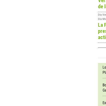
Ver
de l
Día
Vie
Día
Mi
La 
pre
act
Lo
Pl
Bo
Ga
Ex