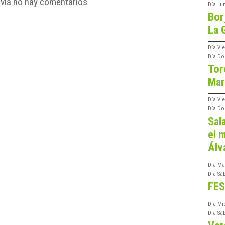
vía no hay comentarios
Día
Lu
Bor
La 
Día
Vie
Día
Do
Tor
Mar
Día
Vi
Día
Do
Sal
el m
Álv
Día
Ma
Día
Sá
FES
Día
Mi
Día
Sá