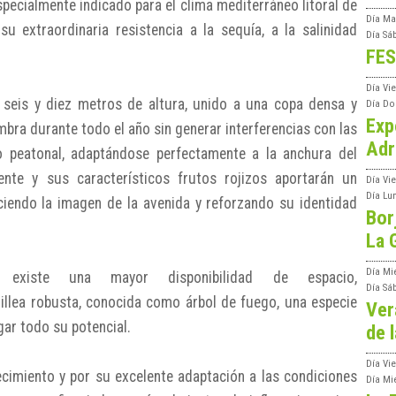
specialmente indicado para el clima mediterráneo litoral de
Día
Ma
u extraordinaria resistencia a la sequía, a la salinidad
Día
Sá
FES
Día
Vi
 seis y diez metros de altura, unido a una copa densa y
Día
Do
Exp
mbra durante todo el año sin generar interferencias con las
Adr
o peatonal, adaptándose perfectamente a la anchura del
ente y sus característicos frutos rojizos aportarán un
Día
Vi
Día
Lu
ciendo la imagen de la avenida y reforzando su identidad
Bor
La 
Día
Mi
existe una mayor disponibilidad de espacio,
Día
Sá
illea robusta, conocida como árbol de fuego, una especie
Ver
ar todo su potencial.
de l
Día
Vie
ecimiento y por su excelente adaptación a las condiciones
Día
Mi