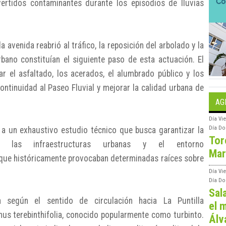
vertidos contaminantes durante los episodios de lluvias
 avenida reabrió al tráfico, la reposición del arbolado y la
rbano constituían el siguiente paso de esta actuación. El
r el asfaltado, los acerados, el alumbrado público y los
ntinuidad al Paseo Fluvial y mejorar la calidad urbana de
AG
Día
Vie
Día
Do
 a un exhaustivo estudio técnico que busca garantizar la
Tor
o, las infraestructuras urbanas y el entorno
Mar
s que históricamente provocaban determinadas raíces sobre
Día
Vi
Día
Do
Sal
 según el sentido de circulación hacia La Puntilla
el m
nus terebinthifolia, conocido popularmente como turbinto.
Álv