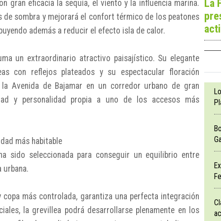
La 
n gran eficacia la sequía, el viento y la influencia marina.
pre
s de sombra y mejorará el confort térmico de los peatones
act
uyendo además a reducir el efecto isla de calor.
ma un extraordinario atractivo paisajístico. Su elegante
eas con reflejos plateados y su espectacular floración
n la Avenida de Bajamar en un corredor urbano de gran
Lo
sidad y personalidad propia a uno de los accesos más
Pl
Bo
Ga
udad más habitable
a sido seleccionada para conseguir un equilibrio entre
Ex
a urbana.
Fe
y copa más controlada, garantiza una perfecta integración
Cl
iales, la grevillea podrá desarrollarse plenamente en los
ac