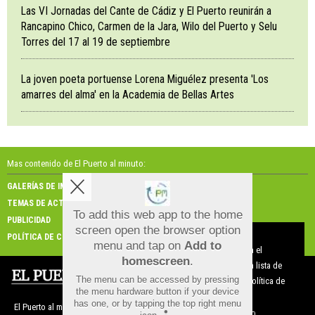
Las VI Jornadas del Cante de Cádiz y El Puerto reunirán a
Rancapino Chico, Carmen de la Jara, Wilo del Puerto y Selu
Torres del 17 al 19 de septiembre
La joven poeta portuense Lorena Miguélez presenta 'Los
amarres del alma' en la Academia de Bellas Artes
Mas contenido de El Puerto al minuto:
GALERÍAS DE IMÁGENES
GALERÍAS DE VÍDEOS
TEMAS DE ACTUALIDAD
NOSOTROS
To add this web app to the home
PUBLICIDAD
CONTACTO
screen open the browser option
Aviso sobre el Uso de cookies:
POLÍTICA DE COOKIES
menu and tap on
Add to
Utilizamos cookies nuestras y de terceros para el
homescreen
.
funcionamiento del digital. Puedes consultar la lista de
The menu can be accessed by pressing
cookies y como desconectarlas.
Ver nuestra Política de
the menu hardware button if your device
Privacidad y Cookies
has one, or by tapping the top right menu
El Puerto al minuto |
Términos de uso
|
Protección de datos