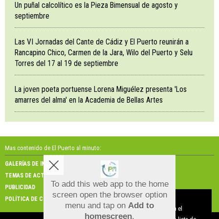
Un puñal calcolítico es la Pieza Bimensual de agosto y
septiembre
Las VI Jornadas del Cante de Cádiz y El Puerto reunirán a
Rancapino Chico, Carmen de la Jara, Wilo del Puerto y Selu
Torres del 17 al 19 de septiembre
La joven poeta portuense Lorena Miguélez presenta 'Los
amarres del alma' en la Academia de Bellas Artes
Mas contenido de El Puerto al minuto:
GALERÍAS DE IMÁGENES
GALERÍAS DE VÍDEOS
TEMAS DE ACTUALIDAD
NOSOTROS
To add this web app to the home
PUBLICIDAD
CONTACTO
screen open the browser option
Aviso sobre el Uso de cookies:
POLÍTICA DE COOKIES
menu and tap on
Add to
Utilizamos cookies nuestras y de terceros para el
homescreen
.