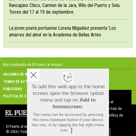
Rancapino Chico, Carmen de la Jara, Wilo del Puerto y Selu
Torres del 17 al 19 de septiembre
La joven poeta portuense Lorena Miguélez presenta 'Los
amarres del alma' en la Academia de Bellas Artes
Mas contenido de El Puerto al minuto:
GALERÍAS DE IMÁGENES
GALERÍAS DE VÍDEOS
TEMAS DE ACTUALIDAD
NOSOTROS
To add this web app to the home
PUBLICIDAD
CONTACTO
screen open the browser option
Aviso sobre el Uso de cookies:
POLÍTICA DE COOKIES
menu and tap on
Add to
Utilizamos cookies nuestras y de terceros para el
homescreen
.
funcionamiento del digital. Puedes consultar la lista de
The menu can be accessed by pressing
cookies y como desconectarlas.
Ver nuestra Política de
the menu hardware button if your device
Privacidad y Cookies
has one, or by tapping the top right menu
El Puerto al minuto |
Términos de uso
|
Protección de datos
icon
.
© 2026 | Todos los derechos reservados
Aceptar Cookies
Personalizar