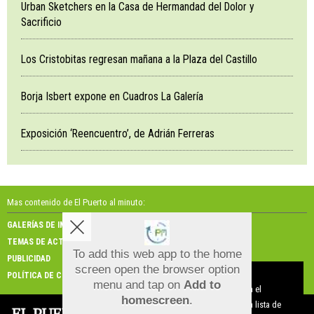
Urban Sketchers en la Casa de Hermandad del Dolor y
Sacrificio
Los Cristobitas regresan mañana a la Plaza del Castillo
Borja Isbert expone en Cuadros La Galería
Exposición ‘Reencuentro’, de Adrián Ferreras
Mas contenido de El Puerto al minuto:
GALERÍAS DE IMÁGENES
GALERÍAS DE VÍDEOS
TEMAS DE ACTUALIDAD
NOSOTROS
To add this web app to the home
PUBLICIDAD
CONTACTO
screen open the browser option
Aviso sobre el Uso de cookies:
POLÍTICA DE COOKIES
menu and tap on
Add to
Utilizamos cookies nuestras y de terceros para el
homescreen
.
funcionamiento del digital. Puedes consultar la lista de