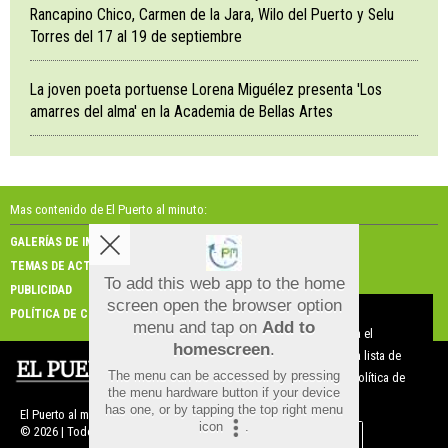
Rancapino Chico, Carmen de la Jara, Wilo del Puerto y Selu
Torres del 17 al 19 de septiembre
La joven poeta portuense Lorena Miguélez presenta 'Los
amarres del alma' en la Academia de Bellas Artes
Mas contenido de El Puerto al minuto:
GALERÍAS DE IMÁGENES
GALERÍAS DE VÍDEOS
TEMAS DE ACTUALIDAD
NOSOTROS
To add this web app to the home
PUBLICIDAD
CONTACTO
screen open the browser option
Aviso sobre el Uso de cookies:
POLÍTICA DE COOKIES
menu and tap on
Add to
Utilizamos cookies nuestras y de terceros para el
homescreen
.
funcionamiento del digital. Puedes consultar la lista de
The menu can be accessed by pressing
cookies y como desconectarlas.
Ver nuestra Política de
the menu hardware button if your device
Privacidad y Cookies
has one, or by tapping the top right menu
El Puerto al minuto |
Términos de uso
|
Protección de datos
icon
.
© 2026 | Todos los derechos reservados
Aceptar Cookies
Personalizar