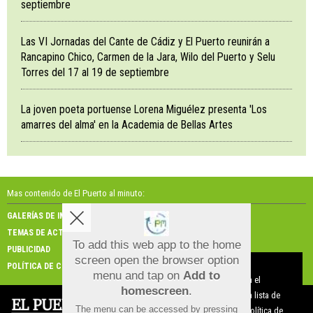
septiembre
Las VI Jornadas del Cante de Cádiz y El Puerto reunirán a
Rancapino Chico, Carmen de la Jara, Wilo del Puerto y Selu
Torres del 17 al 19 de septiembre
La joven poeta portuense Lorena Miguélez presenta 'Los
amarres del alma' en la Academia de Bellas Artes
Mas contenido de El Puerto al minuto:
GALERÍAS DE IMÁGENES
GALERÍAS DE VÍDEOS
TEMAS DE ACTUALIDAD
NOSOTROS
To add this web app to the home
PUBLICIDAD
CONTACTO
screen open the browser option
Aviso sobre el Uso de cookies:
POLÍTICA DE COOKIES
menu and tap on
Add to
Utilizamos cookies nuestras y de terceros para el
homescreen
.
funcionamiento del digital. Puedes consultar la lista de
The menu can be accessed by pressing
cookies y como desconectarlas.
Ver nuestra Política de