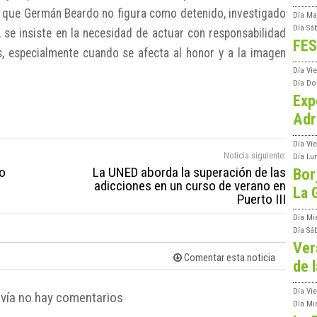
 y que Germán Beardo no figura como detenido, investigado
Día
Ma
Día
Sá
, se insiste en la necesidad de actuar con responsabilidad
FES
, especialmente cuando se afecta al honor y a la imagen
Día
Vi
Día
Do
Exp
Adr
Día
Vi
Noticia siguiente:
Día
Lu
no
La UNED aborda la superación de las
Bor
adicciones en un curso de verano en
La 
Puerto III
Día
Mi
Día
Sá
Ver
Comentar esta noticia
de l
Día
Vie
vía no hay comentarios
Día
Mi