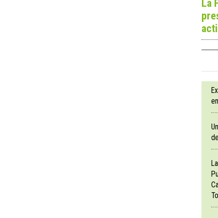
La 
pre
act
Ex
en
Un
de
La
Pu
Ca
To