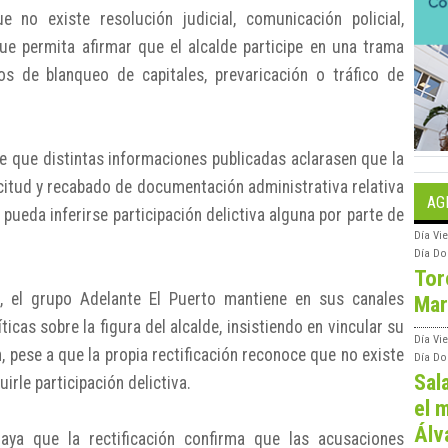
 no existe resolución judicial, comunicación policial,
que permita afirmar que el alcalde participe en una trama
s de blanqueo de capitales, prevaricación o tráfico de
e que distintas informaciones publicadas aclarasen que la
icitud y recabado de documentación administrativa relativa
AG
 pueda inferirse participación delictiva alguna por parte de
Día
Vie
Día
Do
Tor
l, el grupo Adelante El Puerto mantiene en sus canales
Mar
icas sobre la figura del alcalde, insistiendo en vincular su
Día
Vi
, pese a que la propia rectificación reconoce que no existe
Día
Do
Sal
irle participación delictiva.
el m
Álv
aya que la rectificación confirma que las acusaciones