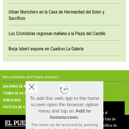
Urban Sketchers en la Casa de Hermandad del Dolor y
Sacrificio
Los Cristobitas regresan mañana a la Plaza del Castillo
Borja Isbert expone en Cuadros La Galería
Mas contenido de El Puerto al minuto:
GALERÍAS DE IMÁGENES
GALERÍAS DE VÍDEOS
TEMAS DE ACTUALIDAD
NOSOTROS
To add this web app to the home
PUBLICIDAD
CONTACTO
screen open the browser option
Aviso sobre el Uso de cookies:
POLÍTICA DE COOKIES
menu and tap on
Add to
Utilizamos cookies nuestras y de terceros para el
homescreen
.
funcionamiento del digital. Puedes consultar la lista de
The menu can be accessed by pressing
cookies y como desconectarlas.
Ver nuestra Política de