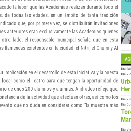
acado la labor que las Academias realizan durante todo el
, de todas las edades, en un ámbito de tanta tradición
indicado que, por primera vez, se distribuirán invitaciones
iones anteriores eran exclusivamente las Academias quienes
 otro lado, el responsable municipal señala que en esta
s flamencas existentes en la ciudad: el Nitri, el Chumi y Al
AG
Día
Sá
 implicación en el desarrollo de esta iniciativa y la puesta
Día
Vi
Urb
 local como el Teatro para que tengan la oportunidad de
Her
nario de unos 200 alumnos y alumnas. Andrades refleja que,
onstancia de la actividad que efectúan otras, así como los
Día
Vie
n evento que no duda en considerar como “la muestra más
Día
Do
Tor
Mar
Día
Vi