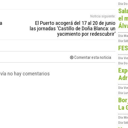
Día
Do
Sal
Noticia siguiente:
el m
za
El Puerto acogerá del 17 al 20 de junio
Álv
las jornadas ‘Castillo de Doña Blanca: un
yacimiento por redescubrir’
Día
Ma
Día
Sá
FES
Comentar esta noticia
Día
Vi
Día
Do
Exp
vía no hay comentarios
Adr
Día
Vi
Día
Lu
Bor
La 
Día
Mi
Día
Sá