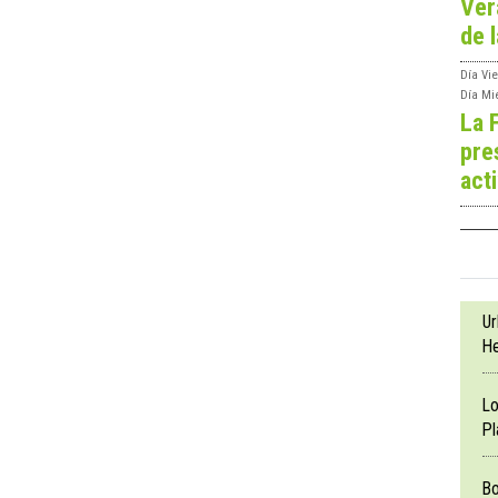
Ver
de l
Día
Vie
Día
Mi
La 
pre
act
Ur
He
Lo
Pl
Bo